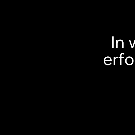
In 
erf