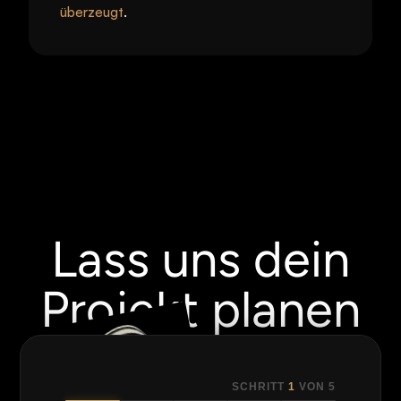
überzeugt
.
Lass uns dein
Projekt planen
SCHRITT
1
VON
5