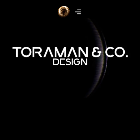
Design,
Webseiten
&
Produktion
-
Alles
was
Du
brauchst.
Nichts
was
nicht.