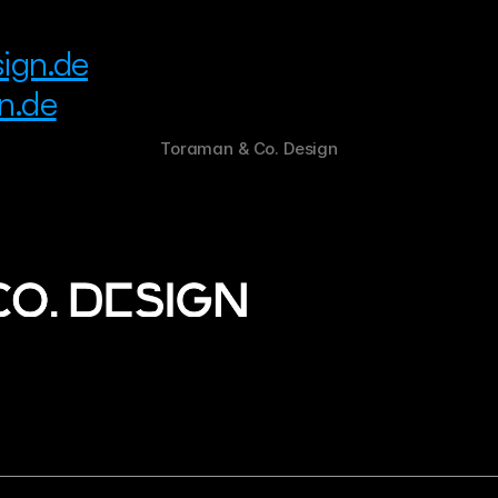
ign.de
n.de
Toraman & Co. Design