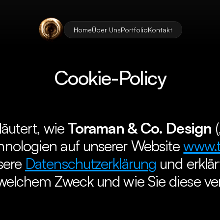
Home
Home
Über Uns
Über Uns
Portfolio
Portfolio
Kontakt
Kontakt
Cookie-Policy
äutert, wie 
Toraman & Co. Design
 
nologien auf unserer Website 
www.t
sere 
Datenschutzerklärung
 und erklär
 welchem Zweck und wie Sie diese ve